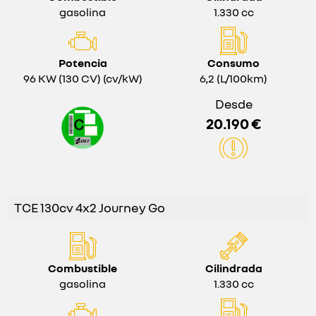
gasolina
1.330 cc
Potencia
Consumo
96 KW (130 CV) (cv/kW)
6,2 (L/100km)
Desde
20.190 €
TCE 130cv 4x2 Journey Go
Combustible
Cilindrada
gasolina
1.330 cc