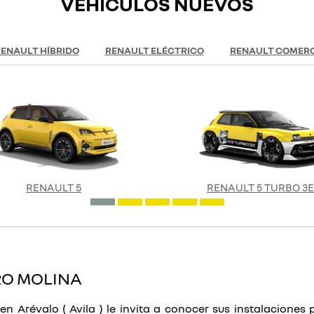
VEHÍCULOS NUEVOS
ENAULT HÍBRIDO
RENAULT ELÉCTRICO
RENAULT COMERC
RENAULT 5
RENAULT 5 TURBO 3E
RO MOLINA
en Arévalo ( Avila ) le invita a conocer sus instalacione