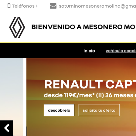
Teléfonos
saturninomesoneromolina@gmai
BIENVENIDO A MESONERO MO
Inicio
vehiculo ocac