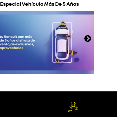
Especial Vehículo Más De 5 Años
Prom
Rena