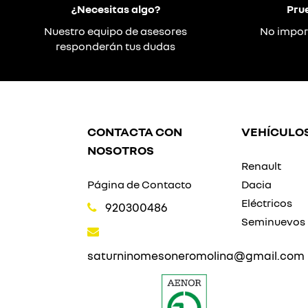
¿Necesitas algo?
Pru
Nuestro equipo de asesores
No impor
responderán tus dudas
CONTACTA CON
VEHÍCULO
NOSOTROS
Renault
Página de Contacto
Dacia
Eléctricos
920300486
Seminuevos
saturninomesoneromolina@gmail.com