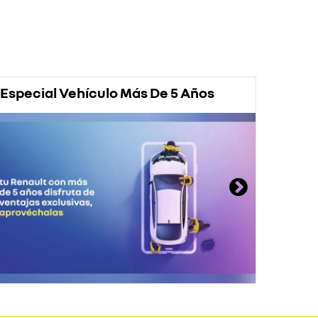
Especial Vehículo Más De 5 Años
Prom
Rena