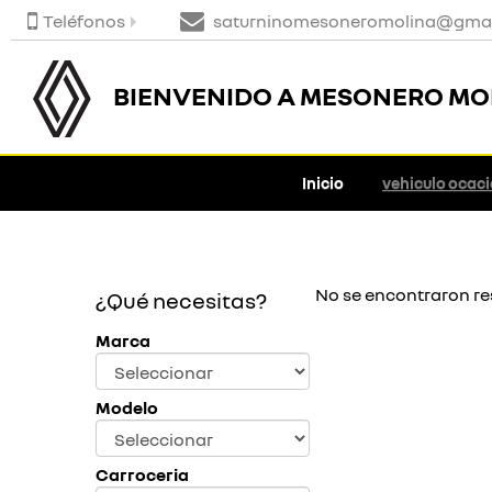
Teléfonos
saturninomesoneromolina@gmai
BIENVENIDO A MESONERO MO
Inicio
vehiculo ocac
No se encontraron re
¿Qué necesitas?
Marca
Modelo
Carroceria